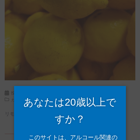
投稿日:
2024年11月30日
コメントをどうぞ
あなたは20歳以上で
カテゴリー:
ブログ
リモンチェッロ 鞆の浦リモンチーノ
すか？
このサイトは、アルコール関連の