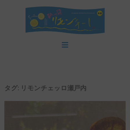
コ
ン
テ
ン
ツ
へ
ス
キ
ッ
プ
タグ:
リモンチェッロ瀬戸内