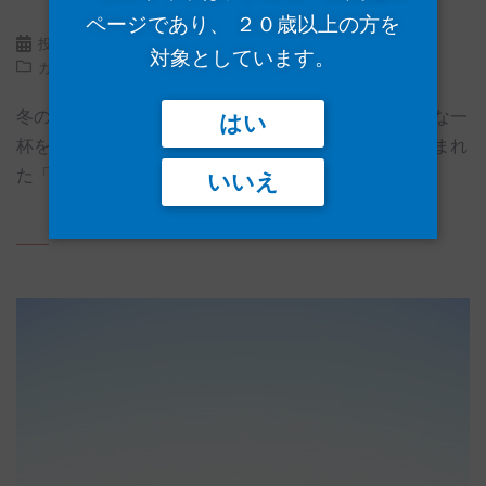
ページであり、 ２０歳以上の方を
投稿日:
2024年11月29日
コメントをどうぞ
対象としています。
カテゴリー:
ブログ
、
レシピ
冬の寒さが厳しくなるこの季節、心も体も温まる特別な一
はい
杯を楽しみたいと思いませんか？広島県の鞆の浦で生まれ
た「鞆 […]
いいえ