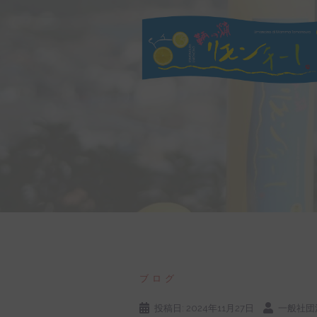
コ
ン
テ
ン
ツ
へ
ス
キ
ッ
プ
ブログ
投稿日:
2024年11月27日
一般社団