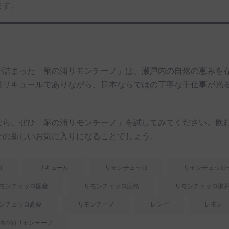
ます。
が詰まった「鞆の浦リモンチーノ」は、瀬戸内の自然の恵みを
派リキュールでありながら、日本ならではの丁寧な手仕事が光
なら、ぜひ「鞆の浦リモンチーノ」を試してみてください。飲
たの新しいお気に入りになることでしょう。
ロ
リキュール
リモンチェッロ
リモンチェッロ
モンチェッロ国産
リモンチェッロ広島
リモンチェッロ瀬
ンチェッロ高級
リモンチーノ
レシピ
レモン
鞆の浦リモンチーノ