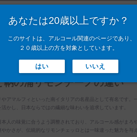
ーノの特徴
あなたは20歳以上ですか？
県のレモンの中でも特に質の高いものを厳選し、イタリアのリ
を処理し、アルコールに漬け込むことでレモンの香りと風味を
このサイトは、アルコール関連のページであり、
２０歳以上の方を対象としています。
したこのリキュールは、歴史的な街並みや瀬戸内海の穏やかな
ん、カクテルやデザートへのアレンジでもその魅力を存分に楽
はい
いいえ
と鞆の浦リモンチーノの違い
リやアマルフィといった南イタリアの名産品として有名です。
を活かし、日本ならではの繊細な味わいを追求しています。
日本人の味覚に合うよう調整されており、アルコール感がまろ
爽やかさが、伝統的なリモンチェッロとは一味違った魅力を与