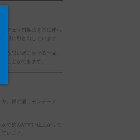
モンチェッロ製法を基に作ら
最大限に引き出しています。
風景を思い起こさせる一品。
しむことができます。
一方、鞆の浦リモンチーノ
やかで飲みやすい仕上がりで
えています。