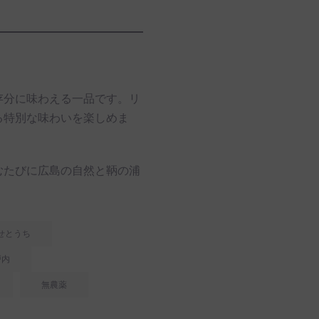
存分に味わえる一品です。リ
る特別な味わいを楽しめま
むたびに広島の自然と鞆の浦
せとうち
戸内
無農薬