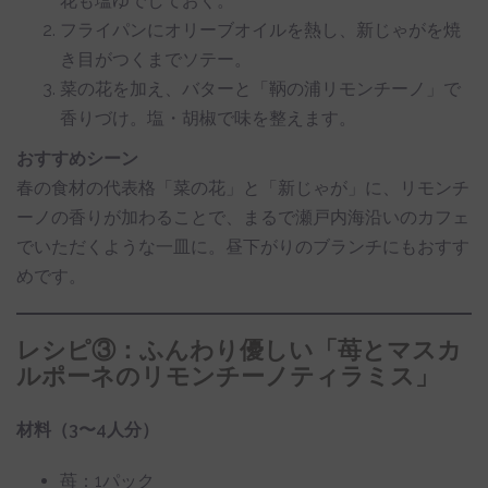
花も塩ゆでしておく。
フライパンにオリーブオイルを熱し、新じゃがを焼
き目がつくまでソテー。
菜の花を加え、バターと「鞆の浦リモンチーノ」で
香りづけ。塩・胡椒で味を整えます。
おすすめシーン
春の食材の代表格「菜の花」と「新じゃが」に、リモンチ
ーノの香りが加わることで、まるで瀬戸内海沿いのカフェ
でいただくような一皿に。昼下がりのブランチにもおすす
めです。
レシピ③：ふんわり優しい「苺とマスカ
ルポーネのリモンチーノティラミス」
材料（3〜4人分）
苺：1パック