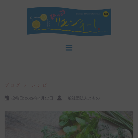
コ
ン
テ
ン
ツ
へ
ス
キ
ッ
プ
ブログ
レシピ
投稿日:
2025年4月18日
一般社団法人ともの