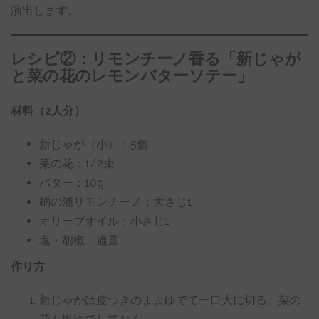
演出します。
レシピ②：リモンチーノ香る「新じゃが
と菜の花のレモンバターソテー」
材料（2人分）
新じゃが（小）：5個
菜の花：1/2束
バター：10g
鞆の浦リモンチーノ：大さじ1
オリーブオイル：小さじ1
塩・胡椒：適量
作り方
新じゃがは皮つきのままゆでて一口大に切る。菜の