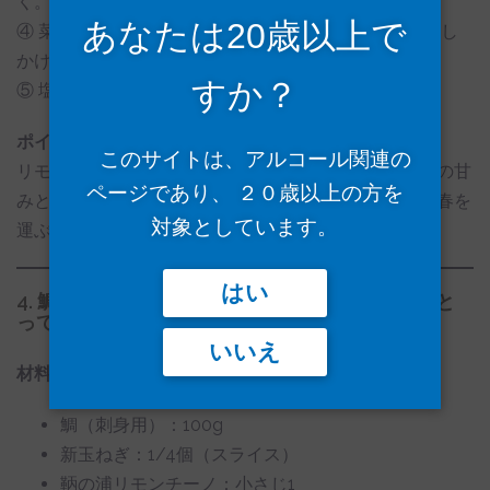
く。
あなたは20歳以上で
④ 菜の花を加えて軽く炒め、鞆の浦リモンチーノを回し
かけて炒め合わせる。
すか？
⑤ 塩・胡椒で味を調え、仕上げにチーズを削る。
ポイント：
このサイトは、アルコール関連の
リモンチェッロを隠し味に加えることで、じゃがいもの甘
ページであり、 ２０歳以上の方を
みと菜の花のほろ苦さが引き立ちます。食卓に小さな春を
対象としています。
運ぶ、優しい一皿です。
はい
4. 鯛のカルパッチョ 〜リモンチーノの香りをまと
って〜
いいえ
材料（2人分）：
鯛（刺身用）：100g
新玉ねぎ：1/4個（スライス）
鞆の浦リモンチーノ：小さじ1