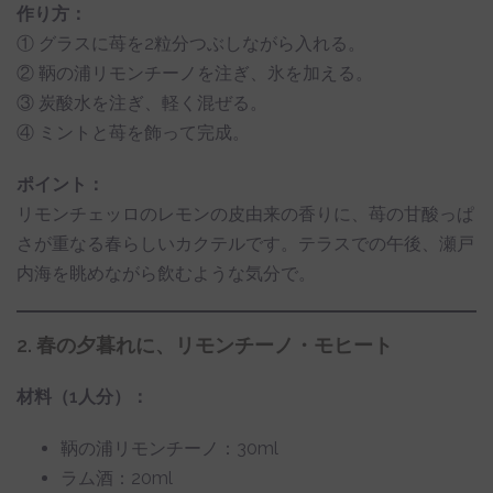
作り方：
① グラスに苺を2粒分つぶしながら入れる。
② 鞆の浦リモンチーノを注ぎ、氷を加える。
③ 炭酸水を注ぎ、軽く混ぜる。
④ ミントと苺を飾って完成。
ポイント：
リモンチェッロのレモンの皮由来の香りに、苺の甘酸っぱ
さが重なる春らしいカクテルです。テラスでの午後、瀬戸
内海を眺めながら飲むような気分で。
2. 春の夕暮れに、リモンチーノ・モヒート
材料（1人分）：
鞆の浦リモンチーノ：30ml
ラム酒：20ml