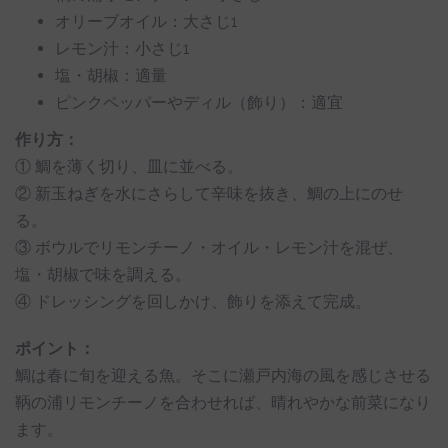
オリーブオイル：大さじ1
レモン汁：小さじ1
塩・胡椒：適量
ピンクペッパーやディル（飾り）：適宜
作り方：
① 鯛を薄く切り、皿に並べる。
② 新玉ねぎを水にさらして辛味を抜き、鯛の上にのせ
る。
③ ボウルでリモンチーノ・オイル・レモン汁を混ぜ、
塩・胡椒で味を調える。
④ ドレッシングを回しかけ、飾りを添えて完成。
ポイント：
鯛は春に旬を迎える魚。そこに瀬戸内海の風を感じさせる
鞆の浦リモンチーノを合わせれば、晴れやかな前菜になり
ます。