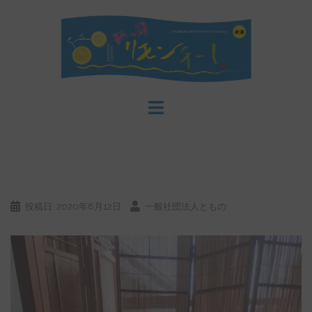
コ
ン
テ
ン
ツ
へ
ス
キ
ッ
プ
投稿日:
2020年8月12日
一般社団法人ともの
動
画
プ
レ