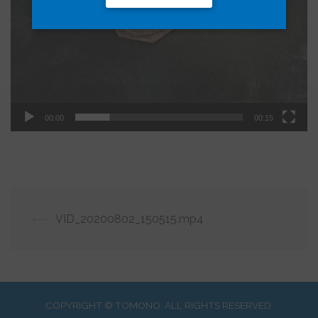
00:00
00:15
投
⟵
VID_20200802_150515.mp4
稿
ナ
ビ
ゲ
COPYRIGHT © TOMONO. ALL RIGHTS RESERVED.