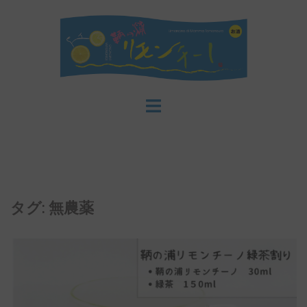
コ
ン
テ
ン
ツ
へ
ス
キ
ッ
プ
タグ:
無農薬