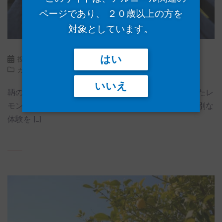
ページであり、 ２０歳以上の方を
対象としています。
はい
投稿日:
2025年1月25日
コメントをどうぞ
カテゴリー:
ブログ
いいえ
鞆の浦リモンチーノは、瀬戸内の自然農法で育てられたレ
モンを使用したリキュールで、その味わいはまさに特別な
体験を […]