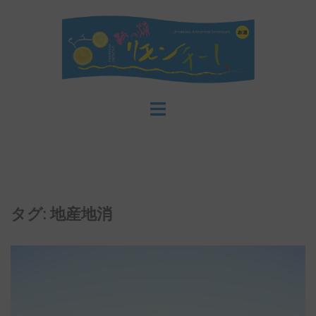
コ
ン
テ
ン
ツ
へ
ス
キ
ッ
プ
タグ:
地産地消