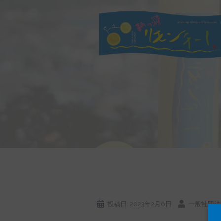
コ
ン
テ
ン
ツ
へ
ス
キ
ッ
プ
投稿日:
2023年2月6日
一般社団法