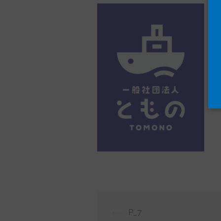
投
⟵
P_7