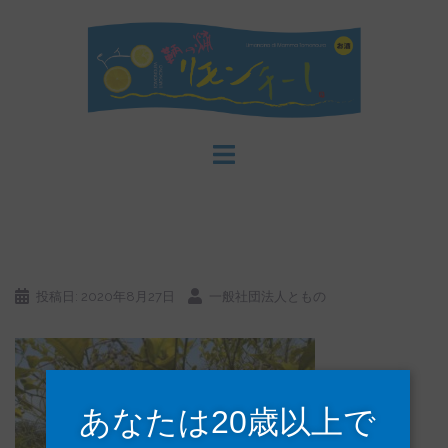
コ
ン
テ
ン
ツ
へ
ス
キ
ッ
プ
投稿日:
2020年8月27日
一般社団法人ともの
あなたは20歳以上で