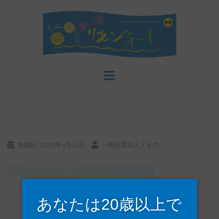
コ
ン
テ
ン
ツ
へ
ス
キ
ッ
プ
投稿日:
2020年4月14日
一般社団法人ともの
あなたは20歳以上で