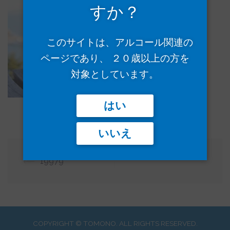
すか？
このサイトは、アルコール関連の
ページであり、 ２０歳以上の方を
対象としています。
はい
いいえ
投
⟵
19979
稿
ナ
ビ
ゲ
COPYRIGHT © TOMONO. ALL RIGHTS RESERVED.