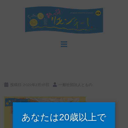
コ
ン
テ
ン
ツ
へ
ス
キ
ッ
プ
投稿日:
2022年2月16日
一般社団法人ともの
あなたは20歳以上で