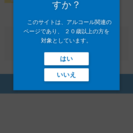
すか？
このサイトは、アルコール関連の
ページであり、 ２０歳以上の方を
投
⟵
広島県産自然農法レ
対象としています。
稿
モン100％使用
ナ
はい
ビ
ゲ
いいえ
ー
COPYRIGHT © TOMONO. ALL RIGHTS RESERVED.
シ
ョ
ン